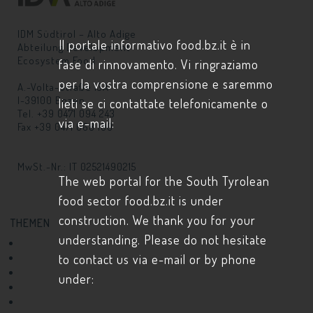
IDM Südtirol – Alto Adige
Il portale informativo food.bz.it è in
Abteilung Development
Ecosystem Food
fase di rinnovamento. Vi ringraziamo
per la vostra comprensione e saremmo
A.-Volta-Straße 13A
I-39100 Bozen
lieti se ci contattate telefonicamente o
Tel. +39 0471 094 243
via e-mail:
Fax +39 0471 068 100
info@
food.bz.it
MwSt.-Nr.: IT 02521490215
The web portal for the South Tyrolean
food sector food.bz.it is under
construction. We thank you for your
THEMEN
understanding. Please do not hesitate
Wer und Was?
to contact us via e-mail or by phone
Schaufenster Forschung
Produktentwicklung
under:
Startup
Rohstoffe