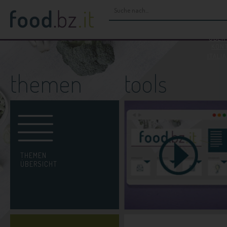
H
ÜBER
KON
ITALI
themen
tools
THEMEN
ÜBERSICHT