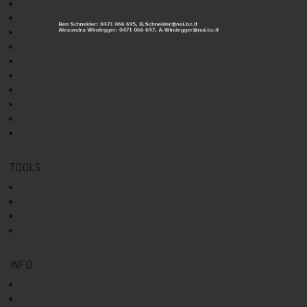
Rezeptur
Maschinen und Geräte
Haltbarkeit
Verpackung und Etikettierung
Sensorik
Marketing und Vertrieb
Qualitätsmanagement
Labore
Marken- und Patentschutz
Finanzierung und Förderung
TOOLS
Ideen-Check
News
Events
Infoletter Abo
INFO
Über uns
Kontakt